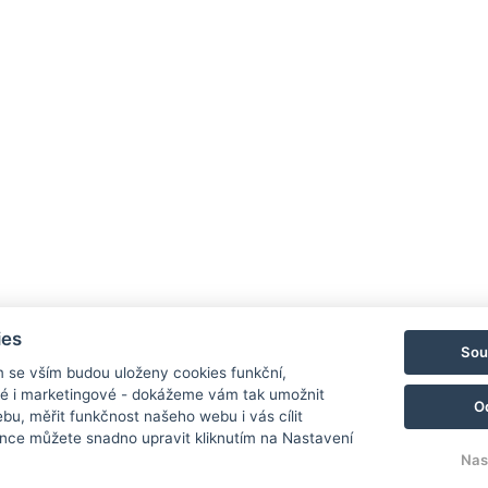
Pensi
E-mail
Telefo
Ma
ies
Sou
m se vším budou uloženy cookies funkční,
ké i marketingové - dokážeme vám tak umožnit
O
bu, měřit funkčnost našeho webu i vás cílit
nce můžete snadno upravit kliknutím na Nastavení
Nas
© Copyright 2026 | Všechna práva vyhrazena