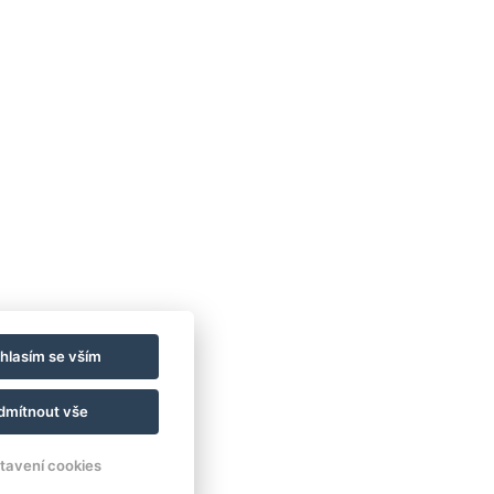
on Račín
:
pensionracin@seznam.cz
n:
+420 728 356 709
py
hlasím se vším
dmítnout vše
tavení cookies